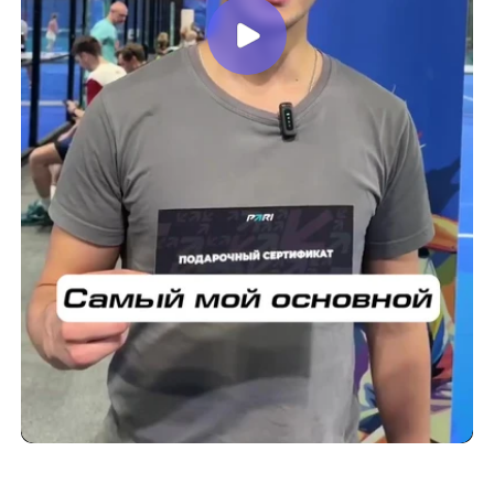
ЦЕНЫ
ОТЗЫВЫ
НАЧИНАЮЩИМ
Оферта (публичная) на
ТРЕНИРОВКА С ТРЕНЕРОМ
оказание спортивных услуг
МЕРОПРИЯТИЯ
Политика конфиденциальности
СТРОИТЕЛЬСТВО КОРТОВ
© All Rights Reserved.
info@padel-pro.ru
ЗАБРОНИРОВАТЬ КОРТ