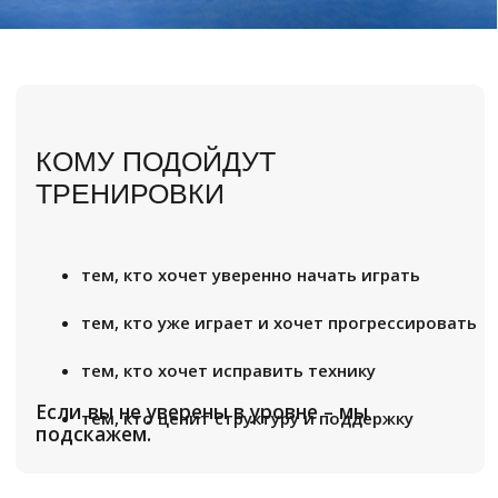
тем, кто хочет исправить технику
Если вы не уверены в уровне – мы
тем, кто ценит структуру и поддержку
подскажем.
ФОРМАТЫ