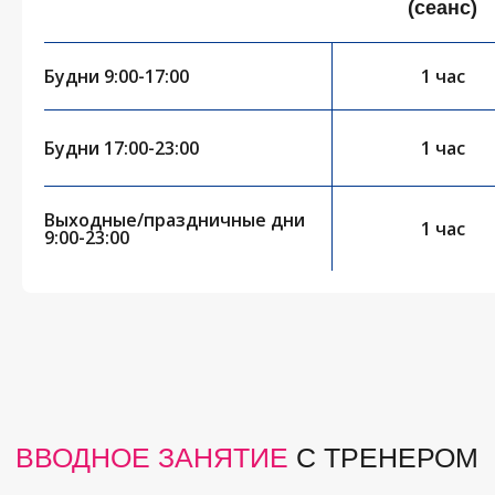
(сеанс)
ВВОДНОЕ ЗАНЯТИЕ
С ТРЕНЕРОМ
Будни 9:00-17:00
1 час
Будни 17:00-23:00
1 час
Вводное занятие
— оптимальный
формат для
первого знакомства
с паделом.
Тренер объясняет правила,
основы игры и помогает
комфортно
Выходные/праздничные дни
1 час
войти в процесс.
9:00-23:00
Подходит для тех,
кто никогда
не играл или хочет попробовать
падел впервые. В стоимость входит
аренда корта, тренировка, инвентарь
в любое время.
Предложением можно
воспользоваться только один раз.