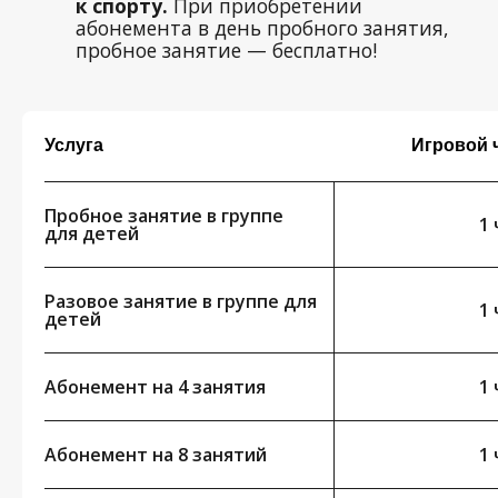
КЛУБНЫЕ
ТУРНИРЫ
Услуга
Игровой ч
Регулярные турниры для
игроков
разного уровня.
Участие в турнирах — это
Пробное занятие в группе
1 
возможность
поиграть с разными
для детей
соперниками
и стать
частью
клубного комьюнити.
Парный King проходит по
четвергам
в 19:00, King проходит по пятницам
Разовое занятие в группе для
1 
в 13:30 и воскресеньям в 18:00,
детей
Beginners Мексикано проходит по
воскресеньям в 19:00.
Абонемент на 4 занятия
1 
Абонемент на 8 занятий
1 