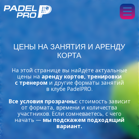
Персонал
ЦЕНЫ НА ЗАНЯТИЯ И АРЕНДУ
КОРТА
Строите
На этой странице вы найдёте актуальные
цены на
аренду кортов, тренировки
с тренером
и другие форматы занятий
в клубе PadelPRO.
Все условия прозрачны:
стоимость зависит
от формата, времени и количества
участников. Если сомневаетесь, с чего
начать —
мы подскажем подходящий
вариант.
АРЕНДА КОРТА
ВВОДНОЕ ЗАНЯТИЕ
ПЕРСОНАЛЬНЫЕ
ГРУППОВЫЕ