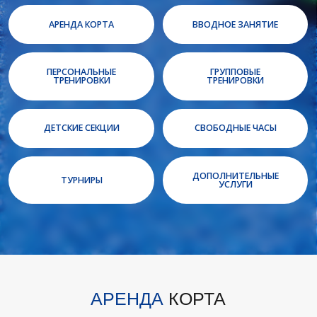
ТРЕНИРОВКИ
ТРЕНИРОВКИ
ДЕТСКИЕ СЕКЦИИ
СВОБОДНЫЕ ЧАСЫ
ДОПОЛНИТЕЛЬНЫЕ
ТУРНИРЫ
УСЛУГИ
АРЕНДА
КОРТА
Аренда корта для свободной игры
с друзьями, семьей или коллегами.
Подходит для игроков любого
уровня.
Стоимость аренды зависит от дня
недели и времени суток.
Бронирование
осуществляется заранее.
Три мяча
для игры предоставляем