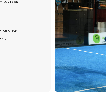
ТУРНИРЫ
гиональные
иг.