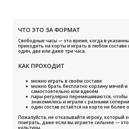
Свободные часы — это время, когда в указанный пе
приходить на корты и играть в любом составе и на л
один, два или даже три часа.
КАК ПРОХОДИТ
можно играть в своём составе
можно брать бесплатно корзину мячей и трени
самостоятельно или вдвоём
пары регулярно перемешиваются, чтобы игрок
знакомились и играли с разными соперниками
один состав остаётся на корте не более одного
Пожалуйста, не отказывайте игроку, который хочет с
поиграть, даже если вы играете сильнее — это часть
культуры.
РАСПИСАНИЕ
СТОИМОСТЬ
вторник — 15:00–18:00
вторник — 2000
суббота — 18:00–21:00
суббота — 2500