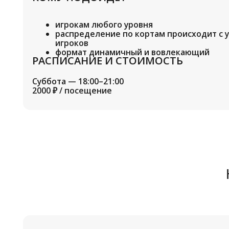
ЧТО ЭТО ЗА ФОРМАТ
Организуем корпоративные мероприятия, спортивн
тимбилдинги и закрытые события для компаний.
Вы можете:
арендовать несколько кортов
провести турнир или командную игру
арендовать клуб целиком
организовать официальную часть и угощение в
ПРЕИМУЩЕСТВА
развитие командного взаимодействия
поддержка здорового образа жизни
формирование позитивной атмосферы
снижение текучки в коллективе