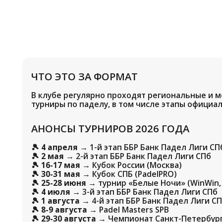
🎾
4 апреля
→ 1-й этап ББР Банк Падел Лиги СПб
🎾
2 мая
→ 2-й этап ББР Банк Падел Лиги СПб
🎾
16-17 мая
→ Кубок России (Москва)
🎾
30-31 мая
→ Кубок СПБ (PadelPRO)
🎾
25-28 июня
→ турнир «Белые Ночи» (WinWin, PadelP
🎾
4 июля
→ 3-й этап ББР Банк Падел Лиги СПб
🎾
1 августа
→ 4-й этап ББР Банк Падел Лиги СПб
🎾
8-9 августа
→ Padel Masters SPB
🎾
29-30 августа
→ Чемпионат Санкт-Петербурга (Win
🎾
5 сентября
→ 5-й этап ББР Банк Падел Лиги СПб
🎾
10 октября
→ 6-й этап ББР Банк Падел Лиги СПб
🎾
19-22 ноября
→ Чемпионат России (Москва)
🎾
5 декабря
→ 7-й этап ББР Банк Падел Лиги СПб
🎾
26 декабря
→ 8-й этап ББР Банк Падел Лиги СПб (Ф
ЧТО ЭТО ЗА ФОРМАТ