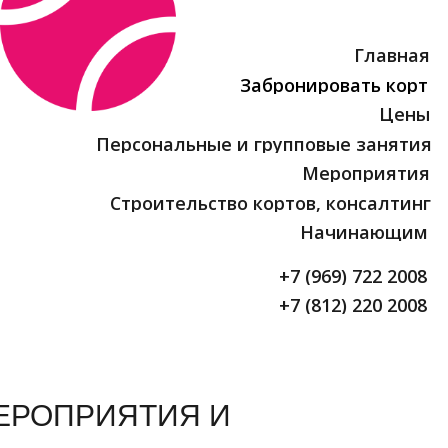
Главная
Забронировать корт
Цены
ерсональные и групповые занятия
Мероприятия
Строительство кортов, консалтинг
Начинающим
+7 (969) 722 2008
+7 (812) 220 2008
ИЯТИЯ И
клубные