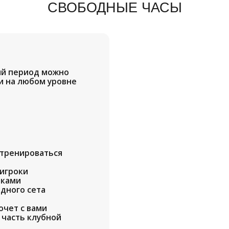
риод можно
юбом уровне
роваться
и
 сета
 вами
 клубной
 ₽ / посещение
 ₽ / посещение